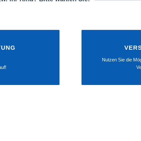
TUNG
VER
Nutzen Sie die Mög
uf!
Ve