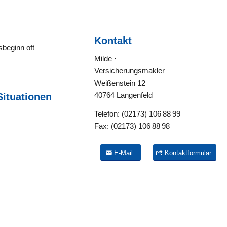
Kontakt
beginn oft
Milde ·
Versicherungsmakler
Weißenstein 12
40764 Langenfeld
Situationen
Telefon:
(02173) 106 88 99
Fax:
(02173) 106 88 98
E-Mail
Kontaktformular