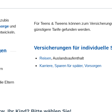
Azubis
Für Teens & Tweens können zum Versicherungs
sorge
und
günstigere Tarife gefunden werden.
ntwickeln.
Versicherungen für individuelle 
gen
Reisen
, Auslandsaufenthalt
Karriere, Sparen für später, Vorsorgen
rn
ie Eltern
. Ihr Kind? Bitte wählen Sie!